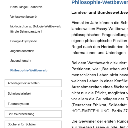
Philosophie-Wettbewe
Hans-Riegel-Fachpreis
Landes- und Bundeswettbew
Vorlesewettbewerb
Einmal im Jahr können die Schü
bio-logisch.nrw: Biologie-Wettbewerb
landesweiten Essay-Wettbewerb
für die Sekundarstufe I
philosophischen Fragestellung
eigene philosophische Position 
Biologie-Olympiade
Regel nach den Herbstferien. I
Jugend debattiert
Informationen und Unterlagen.
Jugend forscht
Bei dem Wettbewerb diskutier
Positionen, wie: „Brauchen wir
Philosophie-Wettbewerb
menschliches Leben nicht bewe
welches Leben in einer Konflikts
Arbeitsgemeinschaften
Ausnahmezeiten eines flächen
nicht nur die Pflicht, möglichs
Schulsozialarbeit
vor allem die Grundlagen der 
Tutorensystem
(Deutscher Ethikrat, Solidaritä
HOC-EMPFEHLUNG, Berlin 27.0
Berufsvorbereitung
Die Gewinner der ersten Rund
Bücherei für Schüler
zur zweiten Essay-Runde. Auf d