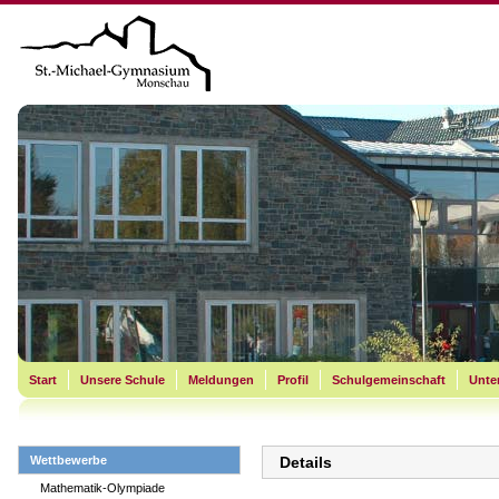
Start
Unsere Schule
Meldungen
Profil
Schulgemeinschaft
Unter
Wettbewerbe
Details
Mathematik-Olympiade