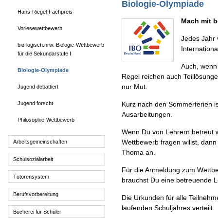
Biologie-Olympiade
Hans-Riegel-Fachpreis
Mach mit b
Vorlesewettbewerb
Jedes Jahr 
bio-logisch.nrw: Biologie-Wettbewerb
Internation
für die Sekundarstufe I
Auch, wenn 
Biologie-Olympiade
Regel reichen auch Teillösung
nur Mut.
Jugend debattiert
Jugend forscht
Kurz nach den Sommerferien ist
Ausarbeitungen.
Philosophie-Wettbewerb
Wenn Du von Lehrern betreut 
Wettbewerb fragen willst, dann 
Arbeitsgemeinschaften
Thoma an.
Schulsozialarbeit
Für die Anmeldung zum Wettbew
Tutorensystem
brauchst Du eine betreuende 
Berufsvorbereitung
Die Urkunden für alle Teilnehm
laufenden Schuljahres verteilt.
Bücherei für Schüler