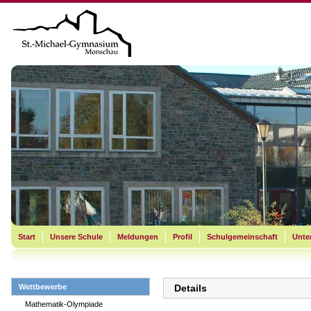
Start
Unsere Schule
Meldungen
Profil
Schulgemeinschaft
Unter
Wettbewerbe
Details
Mathematik-Olympiade