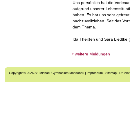
Uns persönlich hat die Vorlesu
aufgrund unserer Lebenssitua
haben. Es hat uns sehr gefreu
nachzuvollziehen. Seit des Vor
dem Thema.
Ida Theißen und Sara Liedtke 
weitere Meldungen
Copyright © 2026 St.-Michael-Gymnasium Monschau |
Impressum
|
Sitemap
|
Druckv