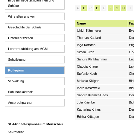
Infos für neue Schülerinnen und
Schüler
A
B
C
D
E
F
G
H
I
Wir stellen uns vor
Name
Fa
Geschichte der Schule
Ulrich Kämmerer
Eva
Thomas Kaulard
Deu
Unterrichtszeiten
Inga Kersten
Eng
Lehrerausbildung am MGM
Simon Kirch
Geo
Sandra Klinkhammer
Eng
Schulleitung
Claudia Knaup
Lat
Kollegium
Stefanie Koch
Che
Melanie Köllges
Bio
Verwaltung
Indra Koslowski
Bio
Schulsozialarbeit
Sandra Kremer-Hees
Deu
Jola Krienke
Bio
Ansprechpartner
Katharina Krings
Deu
Editha Krüttgen
Deu
St.-Michael-Gymnasium Monschau
Sekretariat