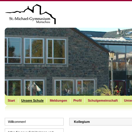
Start
Unsere Schule
Meldungen
Profil
Schulgemeinschaft
Unter
Willkommen!
Kollegium