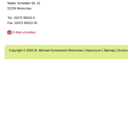
Walter-Scheibler-Str. 51
52156 Monschau
Tel.: 02472 80010-0
Fax: 02472 80010-30
E-Mail schreiben
Copyright © 2026 St.-Michael-Gymnasium Monschau |
Impressum
|
Sitemap
|
Druckv