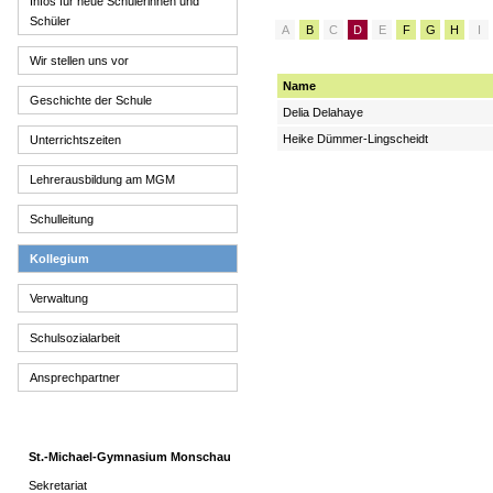
Infos für neue Schülerinnen und
Schüler
A
B
C
D
E
F
G
H
I
Wir stellen uns vor
Name
Geschichte der Schule
Delia Delahaye
Heike Dümmer-Lingscheidt
Unterrichtszeiten
Lehrerausbildung am MGM
Schulleitung
Kollegium
Verwaltung
Schulsozialarbeit
Ansprechpartner
St.-Michael-Gymnasium Monschau
Sekretariat