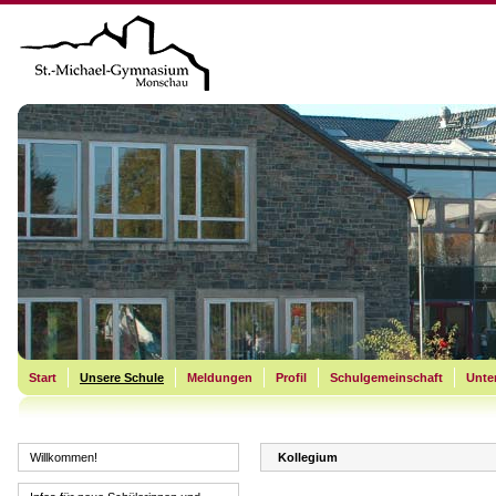
Start
Unsere Schule
Meldungen
Profil
Schulgemeinschaft
Unter
Willkommen!
Kollegium