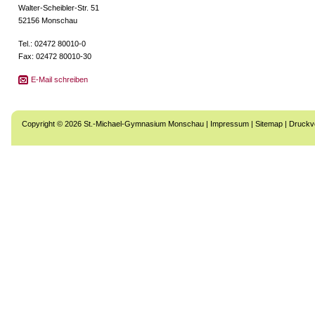
Walter-Scheibler-Str. 51
52156 Monschau
Tel.: 02472 80010-0
Fax: 02472 80010-30
E-Mail schreiben
Copyright © 2026 St.-Michael-Gymnasium Monschau |
Impressum
|
Sitemap
|
Druckv