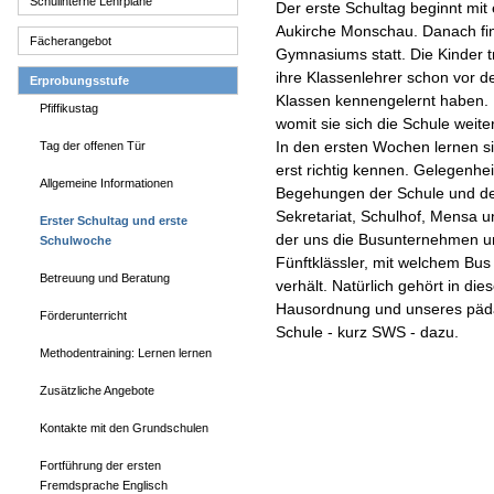
Schulinterne Lehrpläne
Der erste Schultag beginnt mi
Aukirche Monschau. Danach fin
Fächerangebot
Gymnasiums statt. Die Kinder tr
ihre Klassenlehrer schon vor 
Erprobungsstufe
Klassen kennengelernt haben. 
Pfiffikustag
womit sie sich die Schule weite
In den ersten Wochen lernen si
Tag der offenen Tür
erst richtig kennen. Gelegenhe
Allgemeine Informationen
Begehungen der Schule und de
Sekretariat, Schulhof, Mensa un
Erster Schultag und erste
der uns die Busunternehmen und
Schulwoche
Fünftklässler, mit welchem Bu
Betreuung und Beratung
verhält. Natürlich gehört in 
Hausordnung und unseres päd
Förderunterricht
Schule - kurz SWS - dazu.
Methodentraining: Lernen lernen
Zusätzliche Angebote
Kontakte mit den Grundschulen
Fortführung der ersten
Fremdsprache Englisch