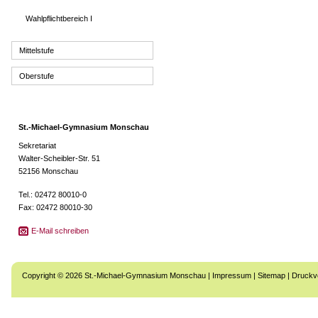
Wahlpflichtbereich I
Mittelstufe
Oberstufe
St.-Michael-Gymnasium Monschau
Sekretariat
Walter-Scheibler-Str. 51
52156 Monschau
Tel.: 02472 80010-0
Fax: 02472 80010-30
E-Mail schreiben
Copyright © 2026 St.-Michael-Gymnasium Monschau |
Impressum
|
Sitemap
|
Druckv