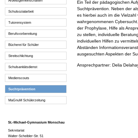
Arbeitsgemeinschaften
Ein Teil der pädagogischen Aufg
Suchtprävention. Neben der al
Schulsozialarbeit
es hierbei auch im die Vielzah
wahrgenommenen Cybersucht. D
Tutorensystem
der Prophylaxe, Hilfe als Anspr
Berufsvorbereitung
zu stellen, individuelle Berat
individuellen Hilfen zu vermit
Bücherei für Schüler
Abständen Informationsveransta
ausgesuchten Aspekten der Su
Streitschlichtung
Ansprechpartner: Delia Delaha
Schulsanitätsdienst
Medienscouts
Suchtprävention
MaGnuM Schülerzeitung
St.-Michael-Gymnasium Monschau
Sekretariat
Walter-Scheibler-Str. 51