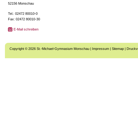
52156 Monschau
Tel.: 02472 80010-0
Fax: 02472 80010-30
E-Mail schreiben
Copyright © 2026 St.-Michael-Gymnasium Monschau |
Impressum
|
Sitemap
|
Druckv