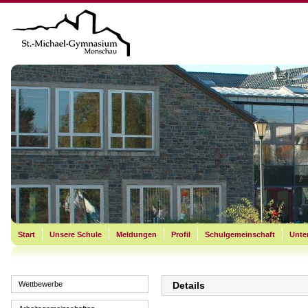
Start
Unsere Schule
Meldungen
Profil
Schulgemeinschaft
Unter
Wettbewerbe
Details