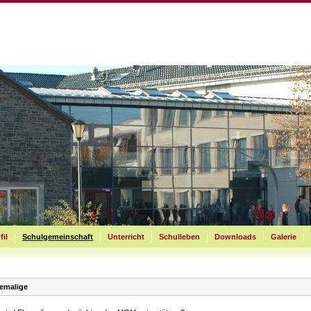
fil
Schulgemeinschaft
Unterricht
Schulleben
Downloads
Galerie
emalige