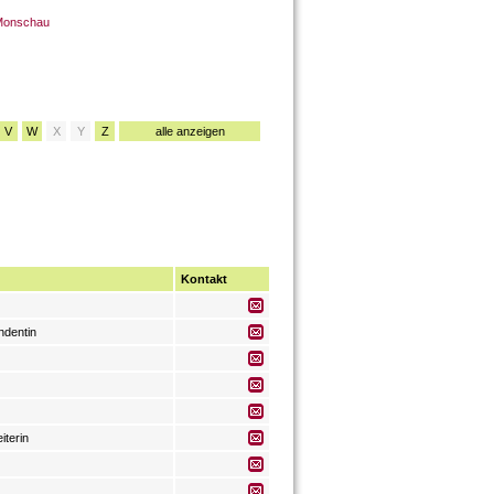
 Monschau
V
W
X
Y
Z
alle anzeigen
Kontakt
dentin
iterin