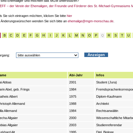
 sind Ehemaliger und möchten das MGM unterstützen?
EFF – der Verein der Ehemaligen, der Freunde und Förderer des St.-Michael-Gymnasiums
ls Sie sich eintragen möchten, klicken Sie bitte
hier
 Änderungswünschen wenden Sie sich bitte an
ehemalige@mgm-monschau.de
.
B
C
D
E
F
G
H
I
J
K
L
M
N
O
P
Q
R
S
T
U
hrgang:
ame
Abi-Jahr
Infos
ai Abbas
2001
Student (Jura)
arin Abel, geb. Frings
1984
Fremdsprachenkorrespon
atheis Albert
1975
Diplom-Kaufmann
hristoph Allemand
1988
Architekt
illa Allemand
1984
Rechtsanwältin
echa Allgaier
2000
Wissenschaftliche Mitarbe
obias Allgaier
2003
Studienreferendar
urkhard Alt
1995
Dipl. Biologe