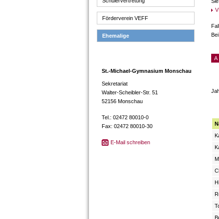
Schülervertretung
Sie
V
Förderverein VEFF
Fal
Bei
Ehemalige
A
St.-Michael-Gymnasium Monschau
Sekretariat
Ja
Walter-Scheibler-Str. 51
52156 Monschau
Tel.: 02472 80010-0
N
Fax: 02472 80010-30
K
E-Mail schreiben
K
M
C
H
R
T
B