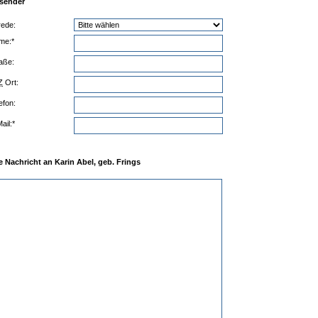
sender
rede:
me:*
aße:
Z
Ort:
efon:
ail:*
Ihre Nachricht an Karin Abel, geb. Frings