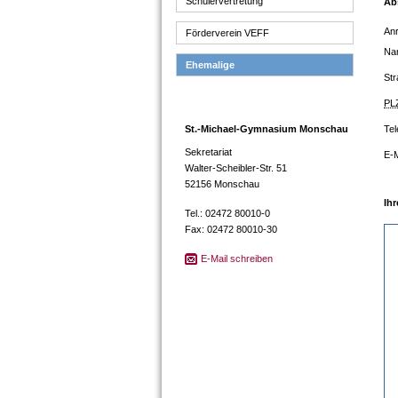
Schülervertretung
Ab
An
Förderverein VEFF
Na
Ehemalige
Str
PL
St.-Michael-Gymnasium Monschau
Tel
Sekretariat
E-M
Walter-Scheibler-Str. 51
52156 Monschau
Tel.: 02472 80010-0
Fax: 02472 80010-30
E-Mail schreiben