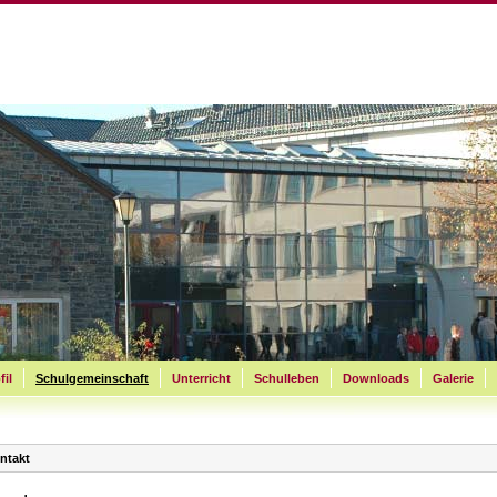
fil
Schulgemeinschaft
Unterricht
Schulleben
Downloads
Galerie
ntakt