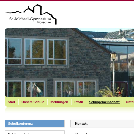
Start
Unsere Schule
Meldungen
Profil
Schulgemeinschaft
Unter
Schulkonferenz
Kontakt