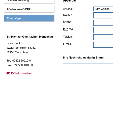
Schülervertretung
Absender
Anrede:
Förderverein VEFF
Name:*
Ehemalige
Straße:
PLZ
Ort:
St.-Michael-Gymnasium Monschau
Telefon:
Sekretariat
E-Mail:*
Walter-Scheibler-Str. 51
52156 Monschau
Ihre Nachricht an Martin Braun
Tel.: 02472 80010-0
Fax: 02472 80010-30
E-Mail schreiben