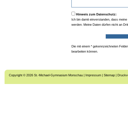
Hinweis zum Datenschutz:
Ich bin damit einverstanden, dass mein
werden. Meine Daten dürfen nicht an Dri
Die mit einem * gekennzeichneten Felde
bearbeiten können.
Copyright © 2026 St.-Michael-Gymnasium Monschau |
Impressum
|
Sitemap
|
Druckv