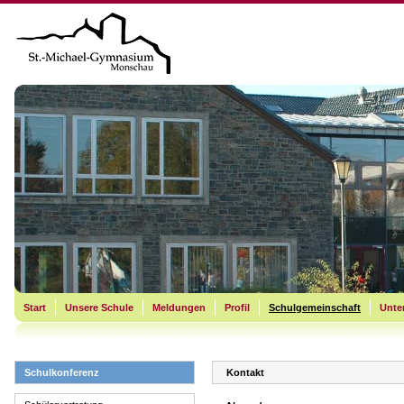
Start
Unsere Schule
Meldungen
Profil
Schulgemeinschaft
Unter
Schulkonferenz
Kontakt