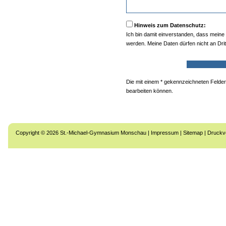
Hinweis zum Datenschutz:
Ich bin damit einverstanden, dass mein
werden. Meine Daten dürfen nicht an Dri
Die mit einem * gekennzeichneten Felde
bearbeiten können.
Copyright © 2026 St.-Michael-Gymnasium Monschau |
Impressum
|
Sitemap
|
Druckv