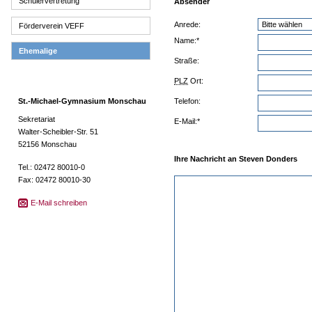
Schülervertretung
Absender
Anrede:
Förderverein VEFF
Name:*
Ehemalige
Straße:
PLZ
Ort:
St.-Michael-Gymnasium Monschau
Telefon:
Sekretariat
E-Mail:*
Walter-Scheibler-Str. 51
52156 Monschau
Ihre Nachricht an Steven Donders
Tel.: 02472 80010-0
Fax: 02472 80010-30
E-Mail schreiben