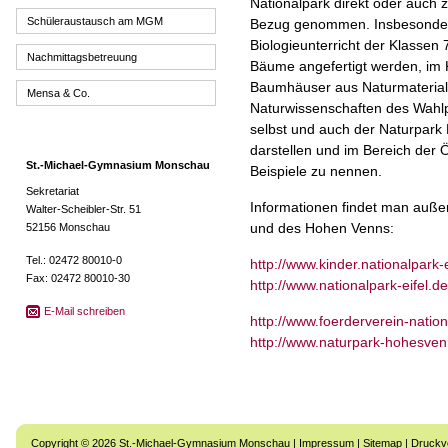
Nationalpark direkt oder auch
Schüleraustausch am MGM
Bezug genommen. Insbesondere
Biologieunterricht der Klassen
Nachmittagsbetreuung
Bäume angefertigt werden, im K
Baumhäuser aus Naturmateriali
Mensa & Co.
Naturwissenschaften des Wahlpfl
selbst und auch der Naturpark
darstellen und im Bereich der 
St.-Michael-Gymnasium Monschau
Beispiele zu nennen.
Sekretariat
Informationen findet man außer
Walter-Scheibler-Str. 51
und des Hohen Venns:
52156 Monschau
Tel.: 02472 80010-0
http://www.kinder.nationalpark-e
Fax: 02472 80010-30
http://www.nationalpark-eifel.de
E-Mail schreiben
http://www.foerderverein-natio
http://www.naturpark-hohesvenn
Copyright © 2026 St.-Michael-Gymnasium Monschau |
Impressum
|
Sitemap
|
Druckv