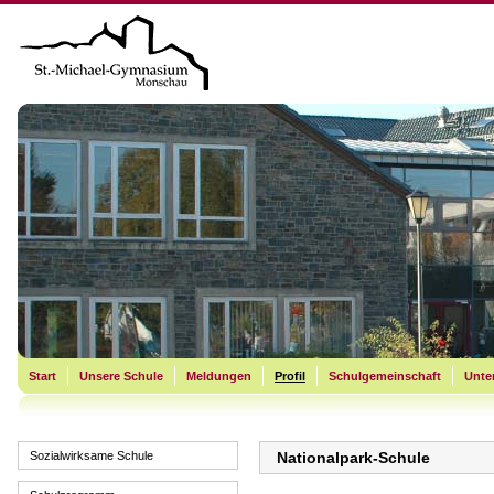
Start
Unsere Schule
Meldungen
Profil
Schulgemeinschaft
Unter
Sozialwirksame Schule
Nationalpark-Schule