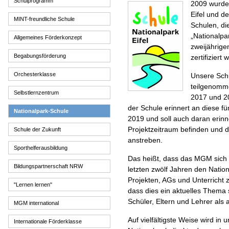
Schulprogramm
2009 wurde 
Eifel und d
MINT-freundliche Schule
Schulen, d
„Nationalpa
Allgemeines Förderkonzept
zweijährige
Begabungsförderung
zertifiziert
Orchesterklasse
Unsere Schu
teilgenomme
Selbstlernzentrum
2017 und 20
der Schule erinnert an diese fü
Nationalpark-Schule
2019 und soll auch daran erinn
Projektzeitraum befinden und d
Schule der Zukunft
anstreben.
Sporthelferausbildung
Das heißt, dass das MGM sich 
Bildungspartnerschaft NRW
letzten zwölf Jahren den Natio
Projekten, AGs und Unterricht 
"Lernen lernen"
dass dies ein aktuelles Thema 
Schüler, Eltern und Lehrer als a
MGM international
Auf vielfältigste Weise wird in
Internationale Förderklasse