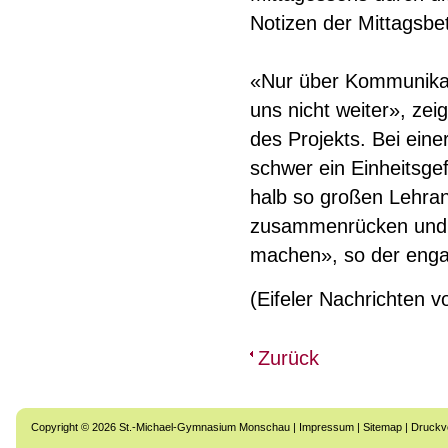
Notizen der Mittagsbet
«Nur über Kommunikatio
uns nicht weiter», zei
des Projekts. Bei ei
schwer ein Einheitsgef
halb so großen Lehran
zusammenrücken und u
machen», so der enga
(Eifeler Nachrichten 
Zurück
Copyright © 2026 St.-Michael-Gymnasium Monschau |
Impressum
|
Sitemap
|
Druckv