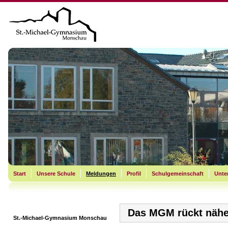
Start
Unsere Schule
Meldungen
Profil
Schulgemeinschaft
Unter
Das MGM rückt näh
St.-Michael-Gymnasium Monschau